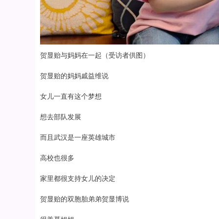
贺显贻与妈妈在一起（受访者供图）
贺显贻的妈妈戚益维说
女儿一直有这个梦想
想去部队发展
而且武汉是一座英雄城市
高校也很多
家里都很支持女儿的决定
贺显贻的双胞胎弟弟贺显博说