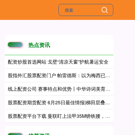
热点资讯
配资炒股首选网站 戈壁“清凉天窗”护航暑运安全
股指外汇股票配资门户 帕雷德斯：以为梅西已决定退出国家队，很痛苦
线上配资公司 赛事特点和优势丨中华诗词美育大赛
股票配资期货配资 6月25日最佳情报|梯田层叠如诗画，白荷盛开惹人醉！恭喜
股票配资平台下载 曼联盯上法甲35M镑铁腰，安德森替身浮出水面