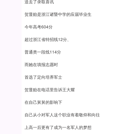
送去了录取喜讯
贺显贻是浙江诸暨中学的应届毕业生
今年高考604分
超过浙江省特招线12分、
普通类一段线114分
而她在填报志愿时
首选了定向培养军士
贺显贻在电话里告诉王大耀
在自己舅舅的影响下
自己从小对军人这个职业有着敬仰和向往
上高一后更有了成为一名军人的梦想